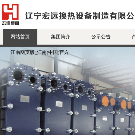
网站首页
集团简介
公示公告
江南网页版_江南(中国)官方