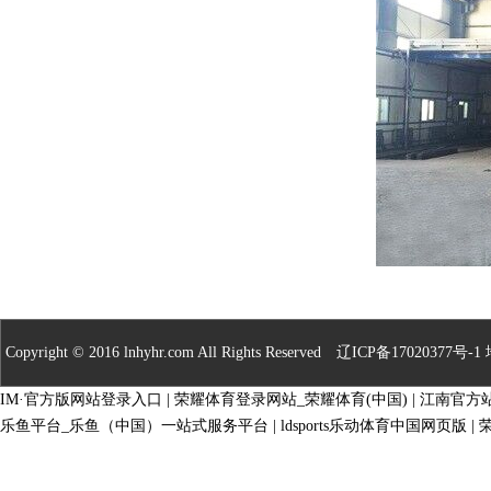
Copyright © 2016 lnhyhr.com All Rights Reserved
辽ICP备17020377号-1
IM·官方版网站登录入口
|
荣耀体育登录网站_荣耀体育(中国)
|
江南官方
乐鱼平台_乐鱼（中国）一站式服务平台
|
ldsports乐动体育中国网页版
|