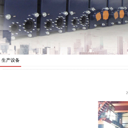
生产设备
2