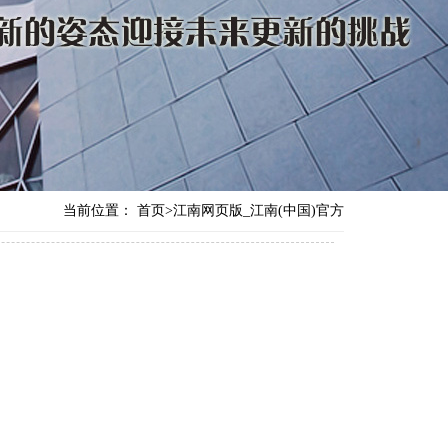
当前位置：
首页
>
江南网页版_江南(中国)官方