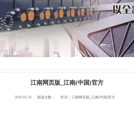
江南网页版_江南(中国)官方
2016-05-18
阅读次数：
栏目：江南网页版_江南(中国)官方