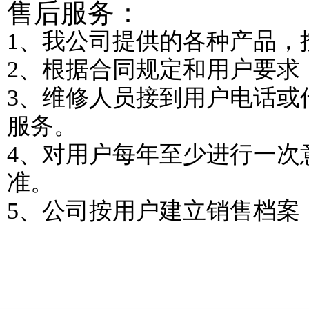
售后服务：
1、我公司提供的各种产品，
2、根据合同规定和用户要求
3、维修人员接到用户电话或传
服务。
4、对用户每年至少进行一次
准。
5、公司按用户建立销售档案