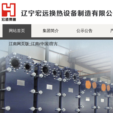
网站首页
集团简介
公示公告
江南网页版_江南(中国)官方