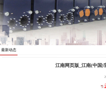
最新动态
江南网页版_江南(中国
2