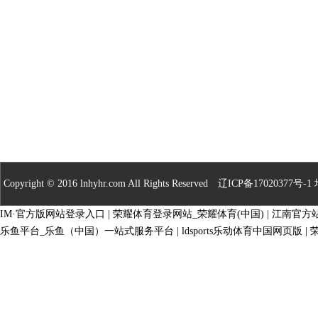
Copyright © 2016 lnhyhr.com All Rights Reserved
辽ICP备17020377号-1
IM·官方版网站登录入口
|
荣耀体育登录网站_荣耀体育(中国)
|
江南官方
乐鱼平台_乐鱼（中国）一站式服务平台
|
ldsports乐动体育中国网页版
|