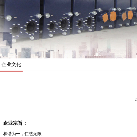
企业文化
2
企业宗旨：
和谐为一，仁慈无限